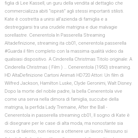
figlia di Lee Kassell, un guru della vendita al dettaglio che
commercializza abiti "ispirati" agli stessi importanti stilisti.
Kate è costretta a unirsi all'azienda di famiglia e a
destreggiarsi tra una crudele matrigna e due malvagie
sorellastre. Cenerentola In Passerella Streaming
Altadefinizione, streaming ita cb01, cenerentola passerella
#Guarda il film completo con la massima qualità video da
qualsiasi dispositivo. A Cinderella Christmas Titolo originale: A
Cinderella Christmas ( Film ) … Cenerentola (1950) streaming.
HD AltaDefinizione Cartoni Animati HD720 Attori: Un film di
Wilfred Jackson, Hamilton Luske, Clyde Geronimi, Walt Disney.
Dopo la morte del nobile padre, la bella Cenerentola vive
come una serva nella dimora di famiglia, succube della
matrigna, la perfida Lady Tremaine, After the Ball -
Cenerentola in passerella streaming cb01, Il sogno di Kate è
di disegnare per le case di alta moda, ma nonostante sia
ricca di talento, non riesce a ottenere un lavoro.Nessuno si