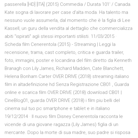
passerella [HD] [ITA] (2015) Commedia / Durata 101′ / Canada.
Kate sogna di lavorare per case d'alta moda. Ha talento ma
nessuno vuole assumerla, dal momento che è la figlia di Lee
Kassell, un guru della vendita al dettaglio che commercializza
abiti "ispirati" agli stessi importanti stilisti. 11/03/2015 ·
Scheda film Cenerentola (2015) - Streaming | Leggi la
recensione, trama, cast completo, critica e guarda trailer,
foto, immagini, poster e locandina del film diretto da Kenneth
Branagh con Lily James, Richard Madden, Cate Blanchett,
Helena Bonham Carter OVER DRIVE (2018) streaming italiano
film in altadefinizione hd Senza Registrazione CB01 , Guarda
online e scarica film OVER DRIVE (2018) download CB01 |
CineBlog01, guarda OVER DRIVE (2018) i film piu belli del
cinema sul tuo pc smartphone e tablet e in italiano
19/12/2014 · Il nuovo film Disney Cenerentola racconta le
vicende di una giovane ragazza (Lily James) figlia di un
mercante. Dopo la morte di sua madre, suo padre si risposa