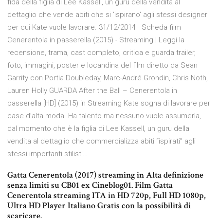
fida della figlia di Lee Kassell, un guru della vendita al
dettaglio che vende abiti che si 'ispirano' agli stessi designer
per cui Kate vuole lavorare. 31/12/2014 · Scheda film
Cenerentola in passerella (2015) - Streaming | Leggi la
recensione, trama, cast completo, critica e guarda trailer,
foto, immagini, poster e locandina del film diretto da Sean
Garrity con Portia Doubleday, Marc-André Grondin, Chris Noth,
Lauren Holly GUARDA After the Ball – Cenerentola in
passerella [HD] (2015) in Streaming Kate sogna di lavorare per
case d’alta moda. Ha talento ma nessuno vuole assumerla,
dal momento che è la figlia di Lee Kassell, un guru della
vendita al dettaglio che commercializza abiti “ispirati” agli
stessi importanti stilisti…
Gatta Cenerentola (2017) streaming in Alta definizione
senza limiti su CB01 ex Cineblog01. Film Gatta
Cenerentola streaming ITA in HD 720p, Full HD 1080p,
Ultra HD Player Italiano Gratis con la possibilità di
scaricare.