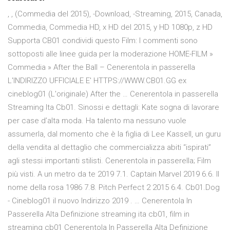
, , (Commedia del 2015), -Download, -Streaming, 2015, Canada,
Commedia, Commedia HD, x HD del 2015, y HD 1080p, z HD
Supporta CB01 condividi questo Film: I commenti sono
sottoposti alle linee guida per la moderazione HOME-FILM »
Commedia » After the Ball – Cenerentola in passerella
L'INDIRIZZO UFFICIALE E' HTTPS://WWW.CB01.GG ex
cineblog01 (L'originale) After the … Cenerentola in passerella
Streaming Ita Cb01. Sinossi e dettagli: Kate sogna di lavorare
per case d’alta moda. Ha talento ma nessuno vuole
assumerla, dal momento che è la figlia di Lee Kassell, un guru
della vendita al dettaglio che commercializza abiti “ispirati”
agli stessi importanti stilisti. Cenerentola in passerella; Film
più visti. A un metro da te 2019 7.1. Captain Marvel 2019 6.6. Il
nome della rosa 1986 7.8. Pitch Perfect 2 2015 6.4. Cb01.Dog
- Cineblog01 il nuovo Indirizzo 2019 . … Cenerentola In
Passerella Alta Definizione streaming ita cb01, film in
streaming cb01 Cenerentola In Passerella Alta Definizione