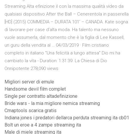
Streaming Alta efinizione il con la massima qualità video da
qualsiasi dispositivo After the Ball – Cenerentola in passerella
[HD] (2015) COMMEDIA – DURATA 101′ – CANADA. Kate sogna
di lavorare per case d’alta moda. Ha talento ma nessuno
vuole assumerla, dal momento che è la figlia di Lee Kassell,
un guru della vendita al … 04/03/2019 · Film cristiano
completo in italiano "Una felicità a lungo attesa" Dio mi ha
cambiato la vita - Duration: 1:31:39. La Chiesa di Dio
Onnipotente 278,090 views
Migliori server di emule
Handsome devil film complet
Single per contratto altadefinizione
Bride wars - la mia migliore nemica streaming
Cmaptools scarica gratis
Indiana jones i predatori dellarca perduta streaming ita cb01
Bolt un eroe a 4 zampe streaming ita
Male di miele streaming ita