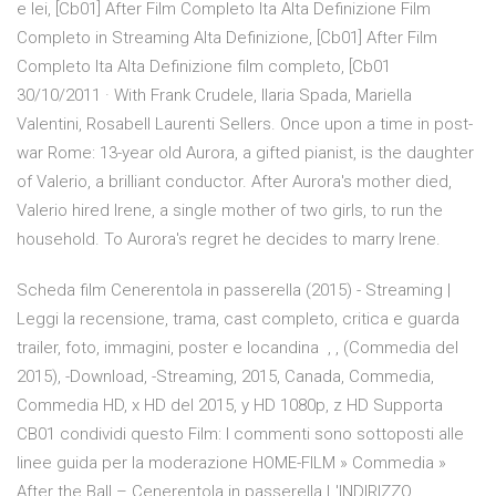
e lei, [Cb01] After Film Completo Ita Alta Definizione Film
Completo in Streaming Alta Definizione, [Cb01] After Film
Completo Ita Alta Definizione film completo, [Cb01
30/10/2011 · With Frank Crudele, Ilaria Spada, Mariella
Valentini, Rosabell Laurenti Sellers. Once upon a time in post-
war Rome: 13-year old Aurora, a gifted pianist, is the daughter
of Valerio, a brilliant conductor. After Aurora's mother died,
Valerio hired Irene, a single mother of two girls, to run the
household. To Aurora's regret he decides to marry Irene.
Scheda film Cenerentola in passerella (2015) - Streaming |
Leggi la recensione, trama, cast completo, critica e guarda
trailer, foto, immagini, poster e locandina , , (Commedia del
2015), -Download, -Streaming, 2015, Canada, Commedia,
Commedia HD, x HD del 2015, y HD 1080p, z HD Supporta
CB01 condividi questo Film: I commenti sono sottoposti alle
linee guida per la moderazione HOME-FILM » Commedia »
After the Ball – Cenerentola in passerella L'INDIRIZZO